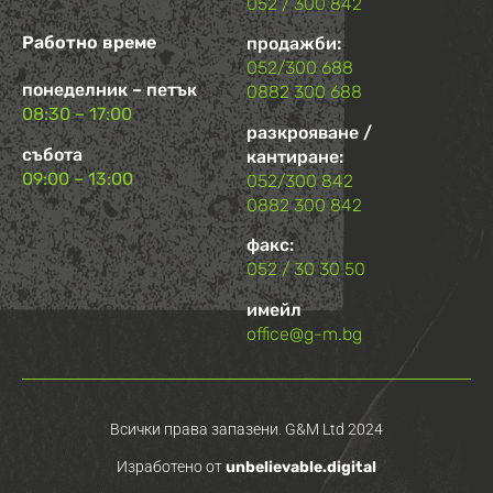
052 / 300 842
Работно време
продажби:
052/300 688
понеделник – петък
0882 300 688
08:30 – 17:00
разкрояване /
събота
кантиране:
09:00 – 13:00
052/300 842
0882 300 842
факс:
052 / 30 30 50
имейл
office@g-m.bg
Всички права запазени. G&M Ltd 2024
Изработено от
unbelievable.digital