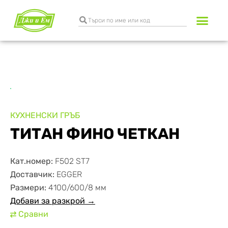
Разкрояване и к
Транспортни услуги
КУХНЕНСКИ ГРЪБ
ТИТАН ФИНО ЧЕТКАН
Кат.номер:
F502 ST7
Доставчик:
EGGER
Размери:
4100/600/8 мм
Добави за разкрой →
Сравни
⇄