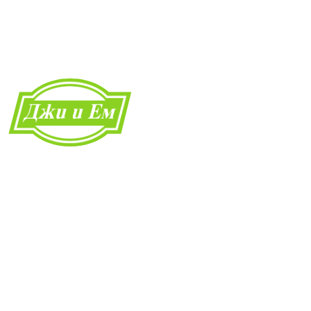
Начало
Каталог
Разкрояване и кант
Транспортни услуги
За нас
Контакти