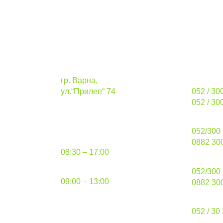
Адрес
Телефо
гр. Варна,
стацион
ул.“Прилеп“ 74
052 / 30
052 / 30
иране
Работно време
продажб
052/300
понеделник – петък
0882 30
08:30 – 17:00
разкрояв
събота
052/300
09:00 – 13:00
0882 30
факс:
052 / 30