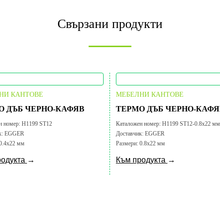
Свързани продукти
НИ КАНТОВЕ
МЕБЕЛНИ КАНТОВЕ
О ДЪБ ЧЕРНО-КАФЯВ
ТЕРМО ДЪБ ЧЕРНО-КАФЯ
н номер:
H1199 ST12
Каталожен номер:
H1199 ST12-0.8х22 мм
к:
EGGER
Доставчик:
EGGER
0.4х22 мм
Размери:
0.8х22 мм
родукта
→
Към продукта
→