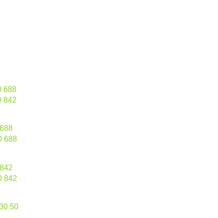
ни
арни:
0 688
0 842
и:
 688
0 688
ане / кантиране:
 842
0 842
 30 50