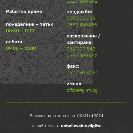
052 / 300 842
Работно време
продажби:
052/300 688
понеделник – петък
0882 300 688
08:30 – 17:00
разкрояване /
събота
кантиране:
09:00 – 13:00
052/300 842
0882 300 842
факс:
052 / 30 30 50
имейл
office@g-m.bg
Всички права запазени. G&M Ltd 2024
Изработено от
unbelievable.digital