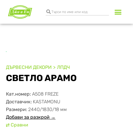
Разкрояване и к
Транспортни услуги
ДЪРВЕСНИ ДЕКОРИ
ЛПДЧ
СВЕТЛО АРАМО
Кат.номер:
А508 FREZE
Доставчик:
KASTAMONU
Размери:
2440/1830/18 мм
Добави за разкрой →
Сравни
⇄