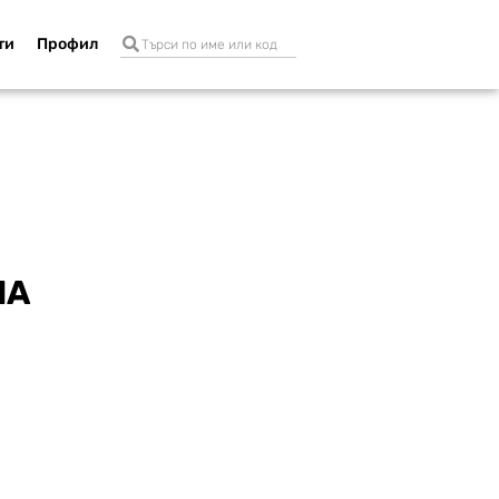
ти
Профил
НА