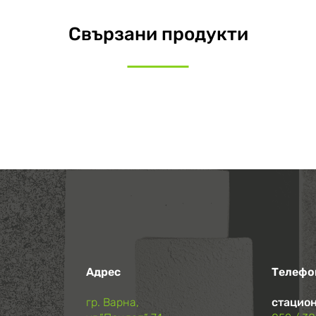
Свързани продукти
Адрес
Телефо
гр. Варна,
стацион