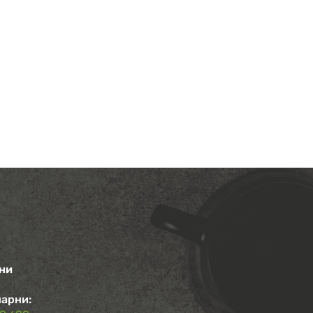
ни
арни: