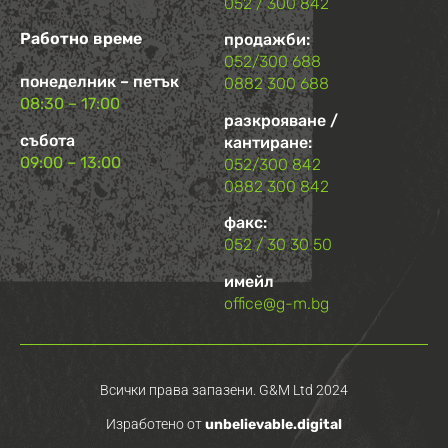
052 / 300 842
Работно време
продажби:
052/300 688
понеделник – петък
0882 300 688
08:30 – 17:00
разкрояване /
събота
кантиране:
09:00 – 13:00
052/300 842
0882 300 842
факс:
052 / 30 30 50
имейл
office@g-m.bg
Всички права запазени. G&M Ltd 2024
Изработено от
unbelievable.digital