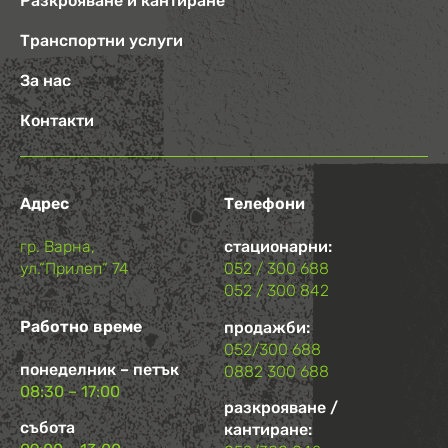
Разкрояване и кантиране
Транспортни услуги
За нас
Контакти
Адрес
Телефони
гр. Варна,
стационарни:
ул.“Прилеп“ 74
052 / 300 688
052 / 300 842
Работно време
продажби:
052/300 688
понеделник – петък
0882 300 688
08:30 – 17:00
разкрояване /
събота
кантиране: