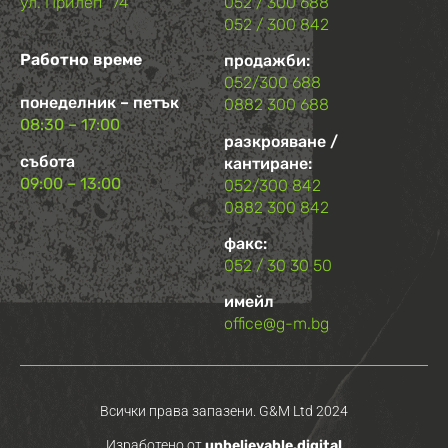
ул.“Прилеп“ 74
052 / 300 688
052 / 300 842
Работно време
продажби:
052/300 688
понеделник – петък
0882 300 688
08:30 – 17:00
разкрояване /
събота
кантиране:
09:00 – 13:00
052/300 842
0882 300 842
факс:
052 / 30 30 50
имейл
office@g-m.bg
Всички права запазени. G&M Ltd 2024
Изработено от
unbelievable.digital