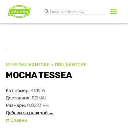
Разкрояване и к
Транспортни услуги
МЕБЕЛНИ КАНТОВЕ
ПВЦ КАНТОВЕ
MOCHA TESSEA
Кат.номер:
4519 W
Доставчик:
REHAU
Размери:
0.8х23 мм
Добави за разкрой →
Сравни
⇄