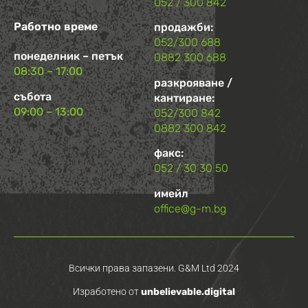
052 / 300 842
Работно време
продажби:
052/300 688
понеделник – петък
0882 300 688
08:30 – 17:00
разкрояване /
събота
кантиране:
09:00 – 13:00
052/300 842
0882 300 842
факс:
052 / 30 30 50
имейл
office@g-m.bg
Всички права запазени. G&M Ltd 2024
Изработено от
unbelievable.digital