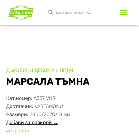
Разкрояване и к
Транспортни услуги
ДЪРВЕСНИ ДЕКОРИ
ЛПДЧ
МАРСАЛА ТЪМНА
Кат.номер:
А557 VNR
Доставчик:
KASTAMONU
Размери:
2800/2070/18 мм
Добави за разкрой →
Сравни
⇄