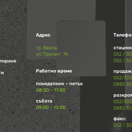
Адрес
Телефо
гр. Варна,
стацион
ул.“Прилеп“ 74
052 / 3
052 / 3
нтиране
Работно време
продаж
ги
052/300
понеделник – петък
0882 30
08:30 – 17:00
разкроя
събота
052/300
09:00 – 13:00
0882 30
факс:
052 / 30