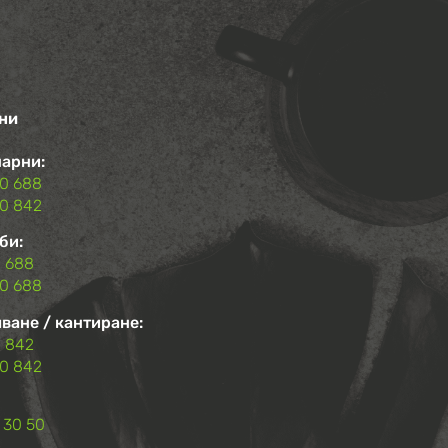
ни
арни:
00 688
00 842
би:
 688
0 688
ване / кантиране:
 842
0 842
 30 50