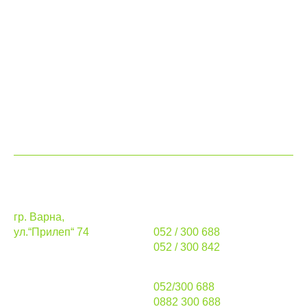
Каталог
Разкрояване и кантиране
Транспортни услуги
За нас
Контакти
Адрес
Телефони
гр. Варна,
стационарни:
ул.“Прилеп“ 74
052 / 300 688
052 / 300 842
Работно време
продажби:
052/300 688
понеделник – петък
0882 300 688