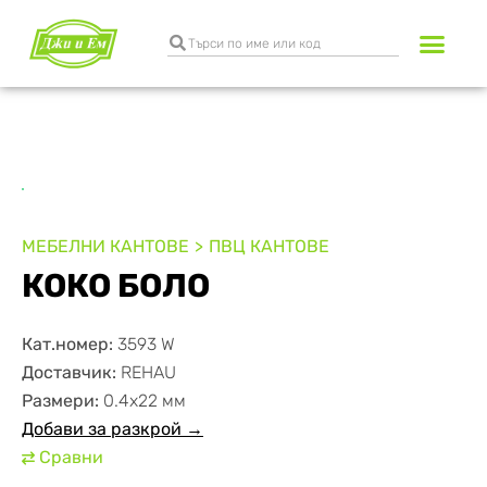
Разкрояване и к
Транспортни услуги
МЕБЕЛНИ КАНТОВЕ
ПВЦ КАНТОВЕ
КОКО БОЛО
Кат.номер:
3593 W
Доставчик:
REHAU
Размери:
0.4х22 мм
Добави за разкрой →
Сравни
⇄