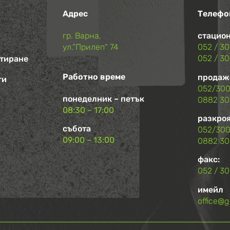
Адрес
Телефо
гр. Варна,
стацион
ул.“Прилеп“ 74
052 / 3
052 / 3
нтиране
Работно време
продаж
ги
052/300
понеделник – петък
0882 30
08:30 – 17:00
разкроя
събота
052/300
09:00 – 13:00
0882 30
факс:
052 / 30
имейл
office@