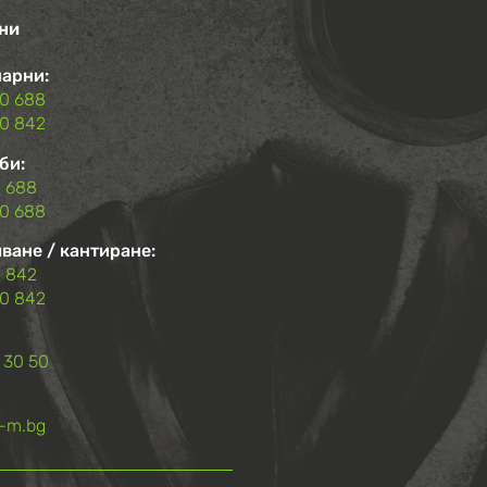
ни
арни:
00 688
00 842
би:
 688
0 688
ване / кантиране:
 842
0 842
 30 50
g-m.bg