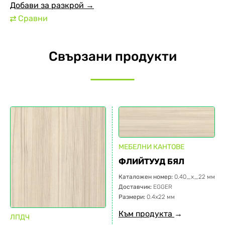
Добави за разкрой →
Сравни
⇄
Свързани продукти
МЕБЕЛНИ КАНТОВЕ
ФЛИЙТУУД БЯЛ
Каталожен номер:
0.40_x_22 мм
Доставчик:
EGGER
Размери:
0.4х22 мм
Към продукта
→
ЛПДЧ