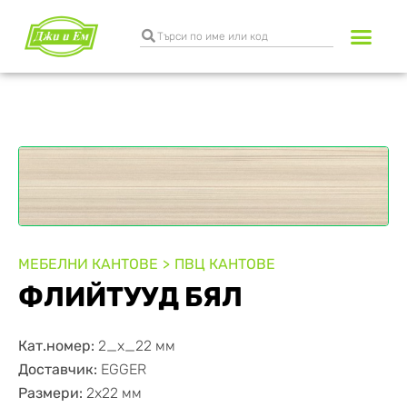
Разкрояване и к
Транспортни услуги
МЕБЕЛНИ КАНТОВЕ
ПВЦ КАНТОВЕ
ФЛИЙТУУД БЯЛ
Кат.номер:
2_x_22 мм
Доставчик:
EGGER
Размери:
2х22 мм