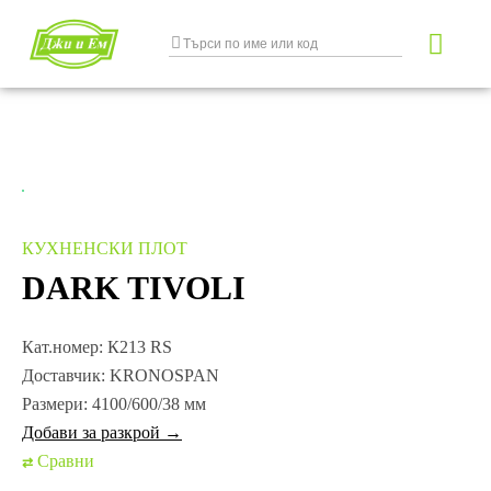
Разкрояване и кан
Транспортни услуги
КУХНЕНСКИ ПЛОТ
DARK TIVOLI
Кат.номер:
К213 RS
Доставчик:
KRONOSPAN
Размери:
4100/600/38 мм
Добави за разкрой →
Сравни
⇄