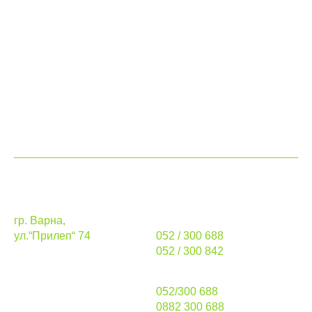
Каталог
Разкрояване и кантиране
Транспортни услуги
За нас
Контакти
Адрес
Телефони
гр. Варна,
стационарни:
ул.“Прилеп“ 74
052 / 300 688
052 / 300 842
Работно време
продажби:
052/300 688
понеделник – петък
0882 300 688