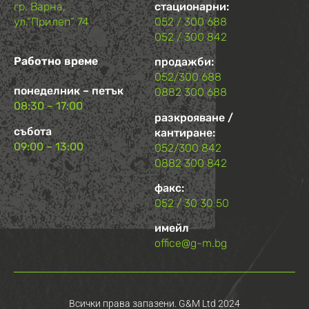
гр. Варна,
стационарни:
ул.“Прилеп“ 74
052 / 300 688
052 / 300 842
Работно време
продажби:
052/300 688
понеделник – петък
0882 300 688
08:30 – 17:00
разкрояване /
събота
кантиране:
09:00 – 13:00
052/300 842
0882 300 842
факс:
052 / 30 30 50
имейл
office@g-m.bg
Всички права запазени. G&M Ltd 2024