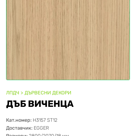
ЛПДЧ
ДЪРВЕСНИ ДЕКОРИ
ДЪБ ВИЧЕНЦА
Кат.номер:
H3157 ST12
Доставчик:
EGGER
Размери:
2800/2070/18 мм