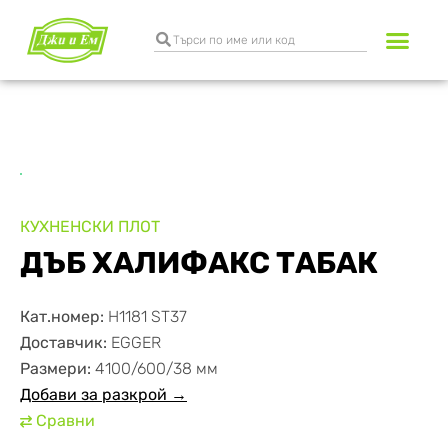
Разкрояване и к
Транспортни услуги
КУХНЕНСКИ ПЛОТ
ДЪБ ХАЛИФАКС ТАБАК
Кат.номер:
H1181 ST37
Доставчик:
EGGER
Размери:
4100/600/38 мм
Добави за разкрой →
Сравни
⇄