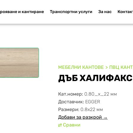
рояване и кантиране
Транспортни услуги
За нас
Контак
МЕБЕЛНИ КАНТОВЕ
ПВЦ КАН
ДЪБ ХАЛИФАКС
Кат.номер:
0.80_x_22 мм
Доставчик:
EGGER
Размери:
0.8х22 мм
Добави за разкрой →
Сравни
⇄