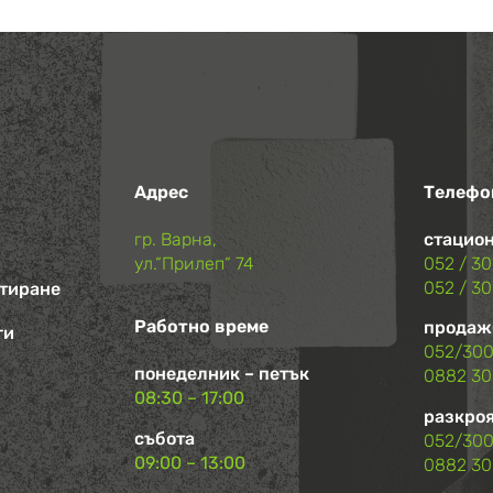
Адрес
Телефо
гр. Варна,
стацион
ул.“Прилеп“ 74
052 / 3
052 / 3
нтиране
Работно време
продаж
ги
052/300
понеделник – петък
0882 30
08:30 – 17:00
разкроя
събота
052/300
09:00 – 13:00
0882 30