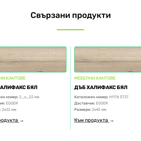
Свързани продукти
НИ КАНТОВЕ
МЕБЕЛНИ КАНТОВЕ
ХАЛИФАКС БЯЛ
ДЪБ ХАЛИФАКС БЯЛ
ен номер:
2_x_22 мм
Каталожен номер:
H1176 ST37
ик:
EGGER
Доставчик:
EGGER
:
2х22 мм
Размери:
2х42 мм
родукта
→
Към продукта
→