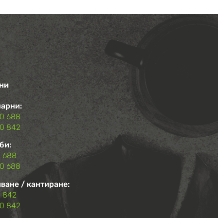
ни
арни:
00 688
00 842
би:
 688
0 688
ване / кантиране:
 842
0 842