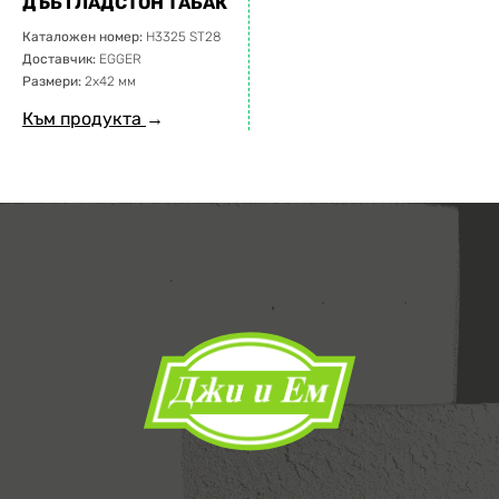
ДЪБ ГЛАДСТОН ТАБАК
Каталожен номер:
H3325 ST28
Доставчик:
EGGER
Размери:
2х42 мм
Към продукта
→