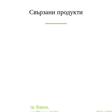
Свързани продукти
Адрес
Телефо
гр. Варна,
стацион