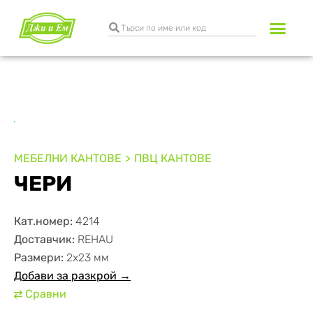
Разкрояване и к
Транспортни услуги
МЕБЕЛНИ КАНТОВЕ
ПВЦ КАНТОВЕ
ЧЕРИ
Кат.номер:
4214
Доставчик:
REHAU
Размери:
2х23 мм
Добави за разкрой →
Сравни
⇄