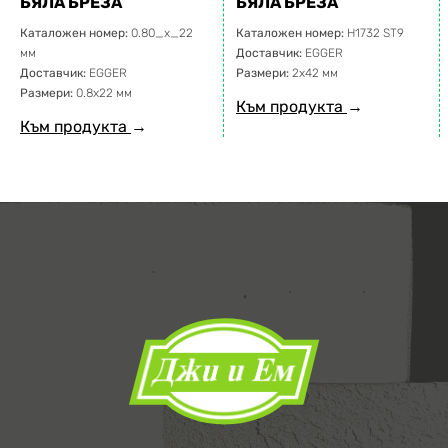
БЯЛА БРЕЗА
БЯЛА БРЕЗА
Каталожен номер:
0.80_x_22
Каталожен номер:
H1732 ST9
мм
Доставчик:
EGGER
Доставчик:
EGGER
Размери:
2х42 мм
Размери:
0.8х22 мм
Към продукта
→
Към продукта
→