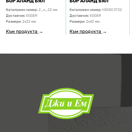
БОР АЛАНД БЯЛ
БОР АЛАНД БЯЛ
Каталожен номер:
2_x_22 мм
Каталожен номер:
H3430 ST22
Доставчик:
EGGER
Доставчик:
EGGER
Размери:
2х22 мм
Размери:
2х42 мм
Към продукта
→
Към продукта
→