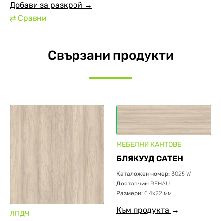
Добави за разкрой →
Сравни
⇄
Свързани продукти
МЕБЕЛНИ КАНТОВЕ
БЛЯКУУД САТЕН
Каталожен номер:
3025 W
Доставчик:
REHAU
Размери:
0.4х22 мм
Към продукта
→
ЛПДЧ