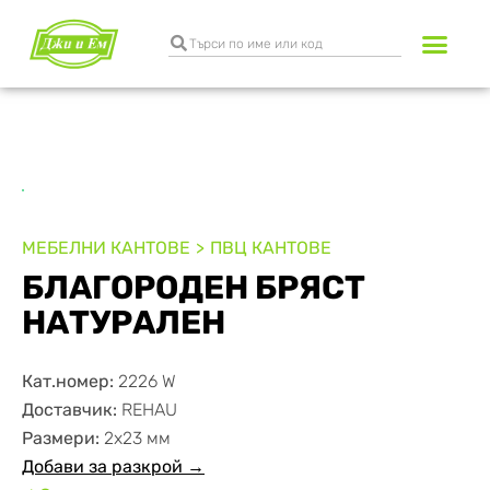
Разкрояване и к
Транспортни услуги
МЕБЕЛНИ КАНТОВЕ
ПВЦ КАНТОВЕ
БЛАГОРОДЕН БРЯСТ
НАТУРАЛЕН
Кат.номер:
2226 W
Доставчик:
REHAU
Размери:
2х23 мм
Добави за разкрой →