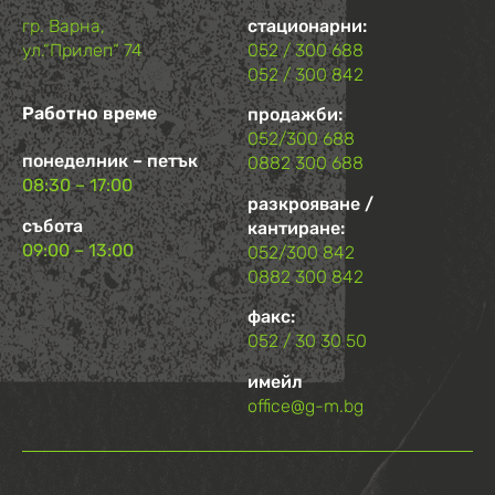
гр. Варна,
стационарни:
ул.“Прилеп“ 74
052 / 300 688
052 / 300 842
Работно време
продажби:
052/300 688
понеделник – петък
0882 300 688
08:30 – 17:00
разкрояване /
събота
кантиране:
09:00 – 13:00
052/300 842
0882 300 842
факс:
052 / 30 30 50
имейл
office@g-m.bg