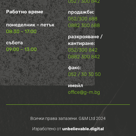
052 / 300 842
Работно време
продажби:
052/300 688
понеделник – петък
0882 300 688
08:30 – 17:00
разкрояване /
събота
кантиране:
09:00 – 13:00
052/300 842
0882 300 842
факс:
052 / 30 30 50
имейл
office@g-m.bg
Всички права запазени. G&M Ltd 2024
Изработено от
unbelievable.digital