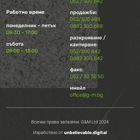
052 / 300 842
Работно време
продажби:
052/300 688
понеделник – петък
0882 300 688
08:30 – 17:00
разкрояване /
събота
кантиране:
09:00 – 13:00
052/300 842
0882 300 842
факс:
052 / 30 30 50
имейл
office@g-m.bg
Всички права запазени. G&M Ltd 2024
Изработено от
unbelievable.digital