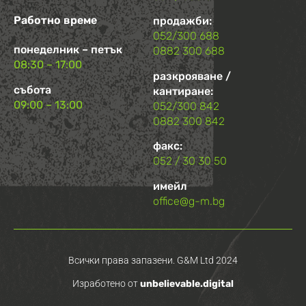
Работно време
продажби:
052/300 688
понеделник – петък
0882 300 688
08:30 – 17:00
разкрояване /
събота
кантиране:
09:00 – 13:00
052/300 842
0882 300 842
факс:
052 / 30 30 50
имейл
office@g-m.bg
Всички права запазени. G&M Ltd 2024
Изработено от
unbelievable.digital